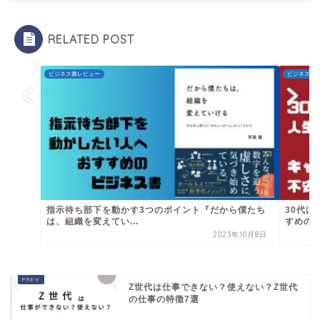
RELATED POST
ビジネス書レビュー
ビジネス書
指示待ち部下を動かす3つのポイント『だから僕たち
30代
は、組織を変えてい...
すめのビ
2023年10月8日
Z世代は仕事できない？使えない？Z世代
の仕事の特徴7選