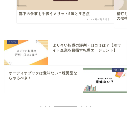
部下の仕事を手伝うメリット5選と注意点
壁打ち
の候補
2022年7月13日
よりそい転職の評判・口コミは？【ホワ
イト企業を目指す転職エージェント】
オーディオブックは意味ない？聴覚型な
らやるべき！